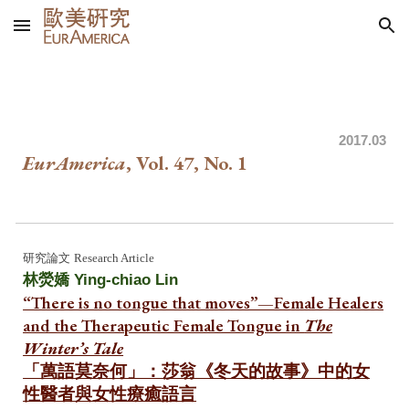
Skip to main content
Skip to navigation
20
17
.03
EurAmerica
, Vol. 4
7
, No.
1
研究論文
Research Article
林熒嬌 Ying-chiao Lin
“There is no tongue that moves”—Female Healers
and the Therapeutic Female Tongue in
The
Winter’s Tale
「萬語莫奈何」：莎翁《冬天的故事》中的女
性醫者與女性療癒語言