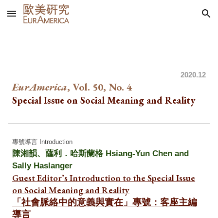
Skip to main content
Skip to navigation
202
0.12
EurAmerica
, Vol. 50, No.
4
Special Issue on Social Meaning and Reality
專號導言 Introduction
陳湘韻、薩利．哈斯蘭格 Hsiang-Y
un
C
hen and
Sally Haslanger
Guest Editor’s Introduction to the Special Issue
on
Social
Meaning and Reality
「社會脈絡中
的意義與實在」專號：客座主編
導言