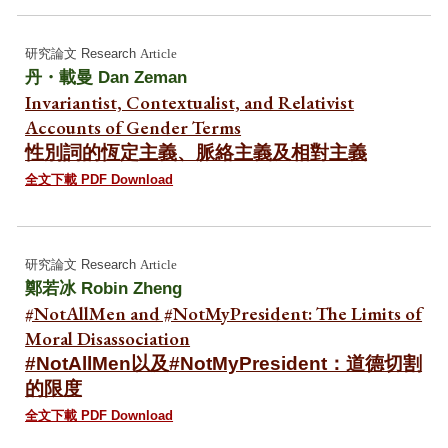
研究論文 Research
Article
丹・載曼 Dan Zeman
Invariantist, Contextualist, and Relativist
Accounts of Gender Terms
性別詞的恆定主義、脈絡主義及相對主義
全文下載 PDF Download
研究論文 Research
Article
鄭若冰
Robin Zheng
#NotAllMen and #NotMyPresident: The Limits of
Moral Disassociation
#NotAllMen以及#NotMyPresident：道德切割
的限度
全文下載 PDF Download