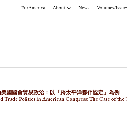
EurAmerica
About
News
Volumes/Issue
ip to main content
Skip to navigat
的美國國會貿易政治：以「跨太平洋夥伴協定」為例
and Trade Politics in American Congress: The Case of the