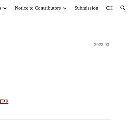
s
Notice to Contributors
Submission
CH
ion
2022.
03
 TPP