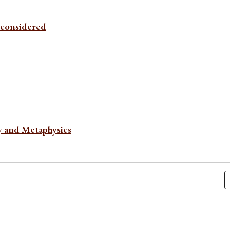
econsidered
y and Metaphysics