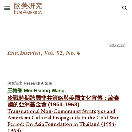
Skip to main content
Skip to navigation
202
2.12
EurAmerica
, Vol.
5
2, No. 4
研究論文 Research Article
王梅香
Mei-Hsiang Wang
冷戰時期跨國非共策略與美國文化宣傳：論泰
國的亞洲基金會 (1954-1963)
Transnational Non-Communist Strategies and
American Cultural Propaganda in the Cold War
Period: On Asia Foundation in Thailand (1954-
1963)