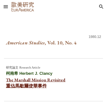
Skip to main content
Skip to navigation
198
0.12
American Studies
, Vol. 10, No.
4
研究
論文
Research Article
柯南希
Herbert J. Clancy
The Marshall Mission Revisited
重估馬歇爾使華事件