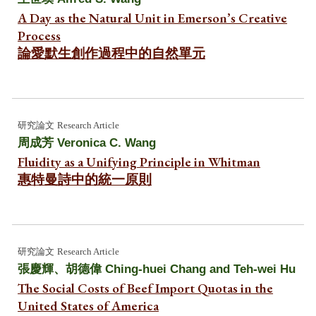
A Day as the Natural Unit in Emerson’s Creative
Process
論愛默生創作過程中的自然單元
研究
論文
Research Article
周成芳
Veronica C. Wang
Fluidity as a Unifying Principle in Whitman
惠特曼詩中的統一原則
研究
論文
Research Article
張慶輝、胡德偉
Ching-huei Chang and Teh-wei Hu
The Social Costs of Beef Import Quotas in the
United States of America