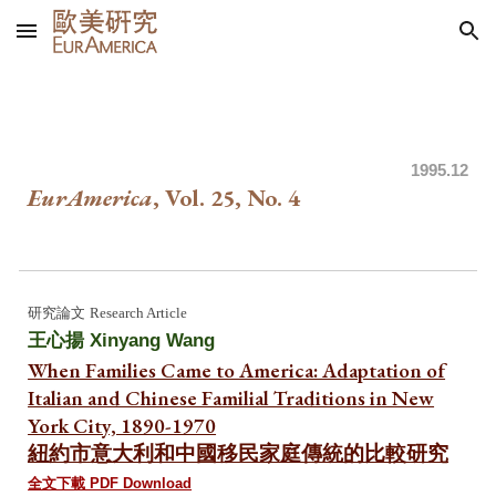
Skip to main content
Skip to navigation
199
5.12
EurAmerica
, Vol. 25, No.
4
研究
論文
Research Article
王心揚 Xinyang Wang
When Families Came to America: Adaptation of
Italian and Chinese Familial Traditions in New
York City, 1890-1970
紐約市意大利和中國移民家庭傳統的比較研究
全文下載 PDF Download