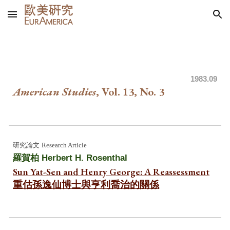
Skip to main content
Skip to navigation
1983
.09
American Studies
, Vol. 13, No.
3
研究
論文
Research Article
羅賀柏
Herbert H. Rosenthal
Sun Yat-Sen and Henry George: A Reassessment
重估孫逸仙博士與亨利喬治的關係