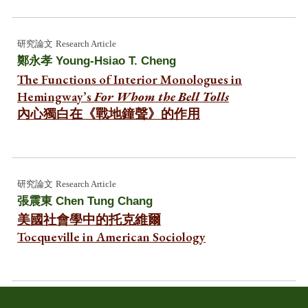
研究
論文
Research Article
鄭永孝
Young-Hsiao T. Cheng
The Functions of Interior Monologues in
Hemingway’s
For Whom the Bell Tolls
內心獨白在《戰地鐘聲》的作用
研究論文
Research Article
張震東
Chen Tung Chang
美國社會學中的托克維爾
Tocqueville in American Sociology