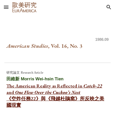
Skip to main content
Skip to navigation
1986
.09
American Studies
, Vol. 16, No.
3
研究
論文
Research Article
田維新
Morris Wei-hsin Tien
The American Reality as Reflected in
Catch-22
and
One Flew Over the Cuckoo’s Nest
《空炸任務22》與《飛越杜鵑窩》所反映之美
國現實